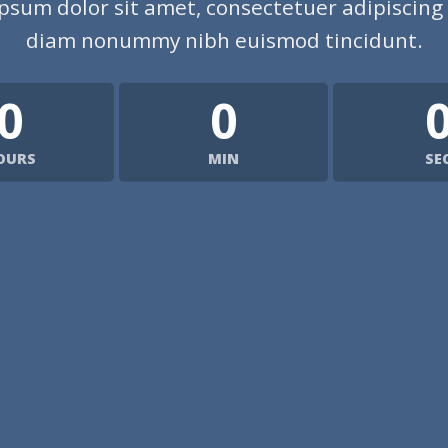
psum dolor sit amet, consectetuer adipiscing e
diam nonummy nibh euismod tincidunt.
0
0
OURS
MIN
SE