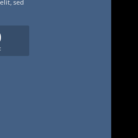
lit, sed
0
C